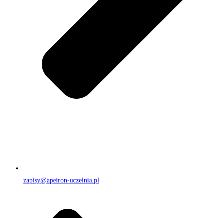
zapisy@apeiron-uczelnia.pl