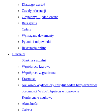
Dlaczego warto?
Zasady rekrutacji
2 dyplomy – jedno czesne
Rata gratis
Opłaty
Wymagane dokumenty
Pytania i odpowiedzi
Rekrutacja online
O uczelni
Struktura uczelni
Współpraca krajowa
Współpraca zagraniczna
Erasmus+
Naukowo-Wydawniczy Instytut badań bezpieczeństwa
obronności WSBPI Apeiron w Krakowie
Konferencje naukowe
Aktualności
Galeria