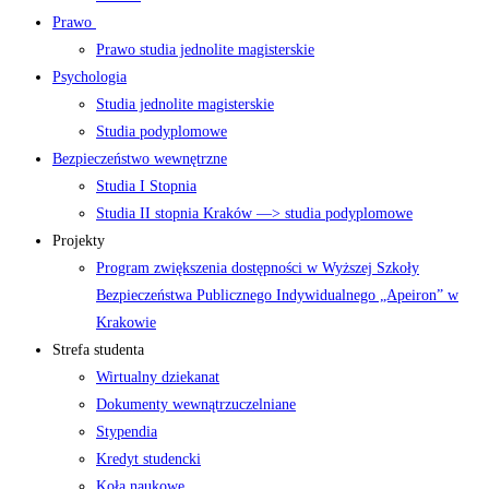
Prawo
Prawo studia jednolite magisterskie
Psychologia
Studia jednolite magisterskie
Studia podyplomowe
Bezpieczeństwo wewnętrzne
Studia I Stopnia
Studia II stopnia Kraków —> studia podyplomowe
Projekty
Program zwiększenia dostępności w Wyższej Szkoły
Bezpieczeństwa Publicznego Indywidualnego „Apeiron” w
Krakowie
Strefa studenta
Wirtualny dziekanat
Dokumenty wewnątrzuczelniane
Stypendia
Kredyt studencki
Koła naukowe