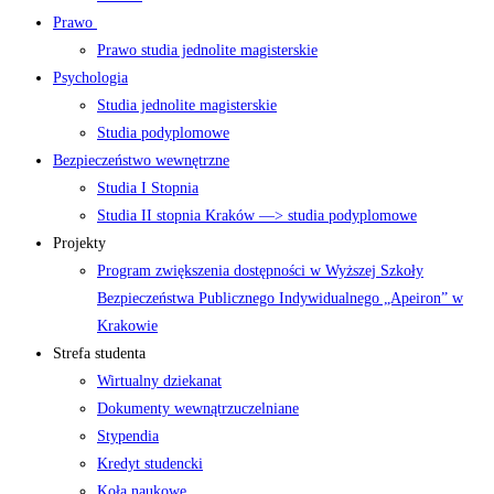
Prawo
Prawo studia jednolite magisterskie
Psychologia
Studia jednolite magisterskie
Studia podyplomowe
Bezpieczeństwo wewnętrzne
Studia I Stopnia
Studia II stopnia Kraków —> studia podyplomowe
Projekty
Program zwiększenia dostępności w Wyższej Szkoły
Bezpieczeństwa Publicznego Indywidualnego „Apeiron” w
Krakowie
Strefa studenta
Wirtualny dziekanat
Dokumenty wewnątrzuczelniane
Stypendia
Kredyt studencki
Koła naukowe