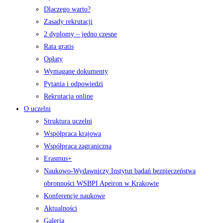
Dlaczego warto?
Zasady rekrutacji
2 dyplomy – jedno czesne
Rata gratis
Opłaty
Wymagane dokumenty
Pytania i odpowiedzi
Rekrutacja online
O uczelni
Struktura uczelni
Współpraca krajowa
Współpraca zagraniczna
Erasmus+
Naukowo-Wydawniczy Instytut badań bezpieczeństwa
obronności WSBPI Apeiron w Krakowie
Konferencje naukowe
Aktualności
Galeria