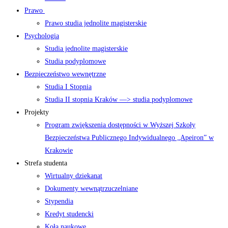
Prawo
Prawo studia jednolite magisterskie
Psychologia
Studia jednolite magisterskie
Studia podyplomowe
Bezpieczeństwo wewnętrzne
Studia I Stopnia
Studia II stopnia Kraków —> studia podyplomowe
Projekty
Program zwiększenia dostępności w Wyższej Szkoły
Bezpieczeństwa Publicznego Indywidualnego „Apeiron” w
Krakowie
Strefa studenta
Wirtualny dziekanat
Dokumenty wewnątrzuczelniane
Stypendia
Kredyt studencki
Koła naukowe