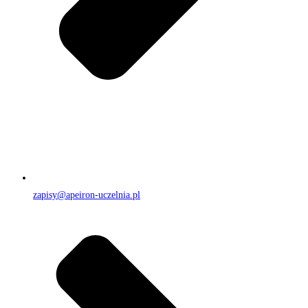
zapisy@apeiron-uczelnia.pl