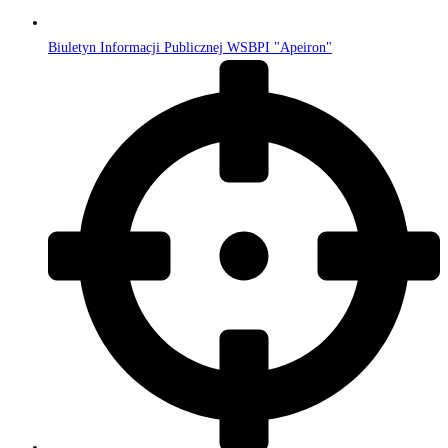
Biuletyn Informacji Publicznej WSBPI "Apeiron"