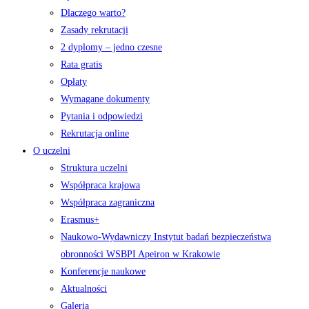
Dlaczego warto?
Zasady rekrutacji
2 dyplomy – jedno czesne
Rata gratis
Opłaty
Wymagane dokumenty
Pytania i odpowiedzi
Rekrutacja online
O uczelni
Struktura uczelni
Współpraca krajowa
Współpraca zagraniczna
Erasmus+
Naukowo-Wydawniczy Instytut badań bezpieczeństwa
obronności WSBPI Apeiron w Krakowie
Konferencje naukowe
Aktualności
Galeria