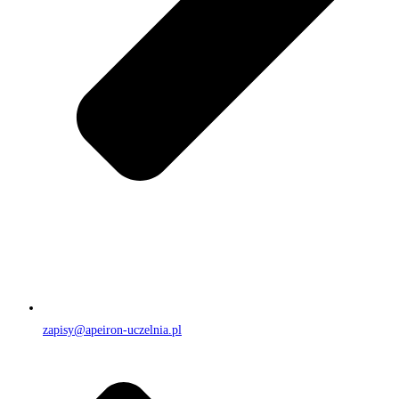
zapisy@apeiron-uczelnia.pl