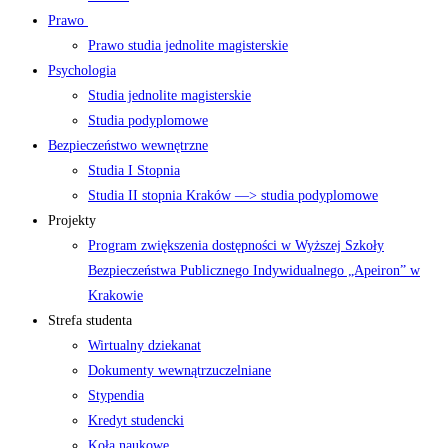
Prawo
Prawo studia jednolite magisterskie
Psychologia
Studia jednolite magisterskie
Studia podyplomowe
Bezpieczeństwo wewnętrzne
Studia I Stopnia
Studia II stopnia Kraków —> studia podyplomowe
Projekty
Program zwiększenia dostępności w Wyższej Szkoły
Bezpieczeństwa Publicznego Indywidualnego „Apeiron” w
Krakowie
Strefa studenta
Wirtualny dziekanat
Dokumenty wewnątrzuczelniane
Stypendia
Kredyt studencki
Koła naukowe