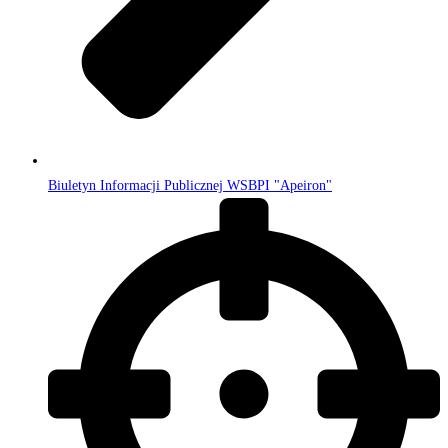
Biuletyn Informacji Publicznej WSBPI "Apeiron"