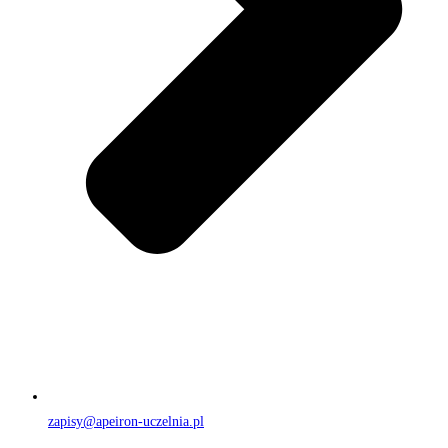
zapisy@apeiron-uczelnia.pl