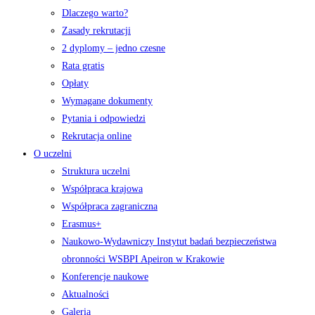
Dlaczego warto?
Zasady rekrutacji
2 dyplomy – jedno czesne
Rata gratis
Opłaty
Wymagane dokumenty
Pytania i odpowiedzi
Rekrutacja online
O uczelni
Struktura uczelni
Współpraca krajowa
Współpraca zagraniczna
Erasmus+
Naukowo-Wydawniczy Instytut badań bezpieczeństwa
obronności WSBPI Apeiron w Krakowie
Konferencje naukowe
Aktualności
Galeria