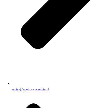
zapisy@apeiron-uczelnia.pl