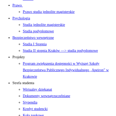
Prawo
Prawo studia jednolite magisterskie
Psychologia
Studia jednolite magisterskie
Studia podyplomowe
Bezpieczeństwo wewnętrzne
Studia I Stopnia
Studia II stopnia Kraków —> studia podyplomowe
Projekty
Program zwiększenia dostępności w Wyższej Szkoły
Bezpieczeństwa Publicznego Indywidualnego „Apeiron” w
Krakowie
Strefa studenta
Wirtualny dziekanat
Dokumenty wewnątrzuczelniane
Stypendia
Kredyt studencki
Koła naukowe