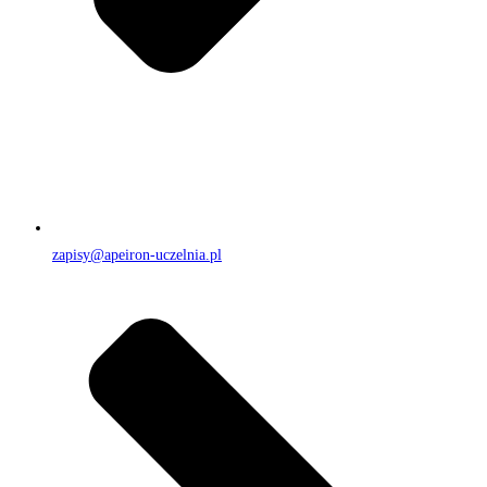
zapisy@apeiron-uczelnia.pl