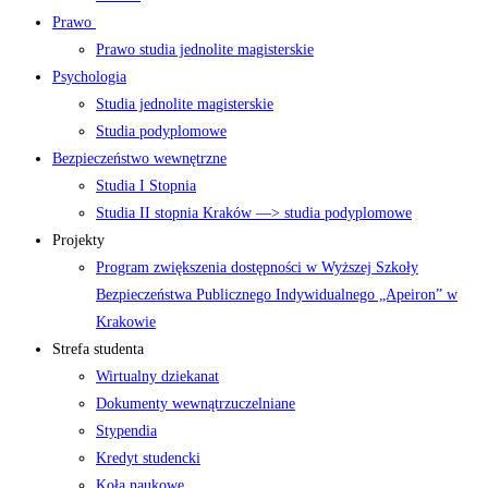
Prawo
Prawo studia jednolite magisterskie
Psychologia
Studia jednolite magisterskie
Studia podyplomowe
Bezpieczeństwo wewnętrzne
Studia I Stopnia
Studia II stopnia Kraków —> studia podyplomowe
Projekty
Program zwiększenia dostępności w Wyższej Szkoły
Bezpieczeństwa Publicznego Indywidualnego „Apeiron” w
Krakowie
Strefa studenta
Wirtualny dziekanat
Dokumenty wewnątrzuczelniane
Stypendia
Kredyt studencki
Koła naukowe