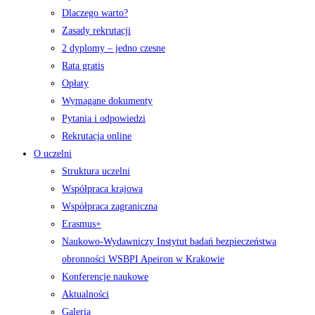
Dlaczego warto?
Zasady rekrutacji
2 dyplomy – jedno czesne
Rata gratis
Opłaty
Wymagane dokumenty
Pytania i odpowiedzi
Rekrutacja online
O uczelni
Struktura uczelni
Współpraca krajowa
Współpraca zagraniczna
Erasmus+
Naukowo-Wydawniczy Instytut badań bezpieczeństwa
obronności WSBPI Apeiron w Krakowie
Konferencje naukowe
Aktualności
Galeria