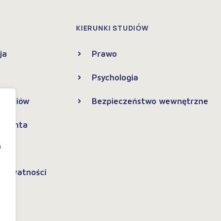
KIERUNKI STUDIÓW
ja
Prawo
Psychologia
 Studiów
Bezpieczeństwo wewnętrzne
tudenta
h
 prywatności