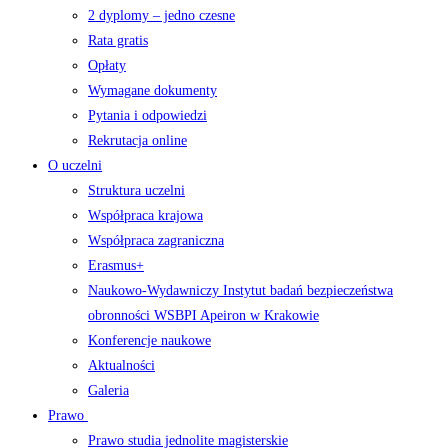
2 dyplomy – jedno czesne
Rata gratis
Opłaty
Wymagane dokumenty
Pytania i odpowiedzi
Rekrutacja online
O uczelni
Struktura uczelni
Współpraca krajowa
Współpraca zagraniczna
Erasmus+
Naukowo-Wydawniczy Instytut badań bezpieczeństwa
obronności WSBPI Apeiron w Krakowie
Konferencje naukowe
Aktualności
Galeria
Prawo
Prawo studia jednolite magisterskie