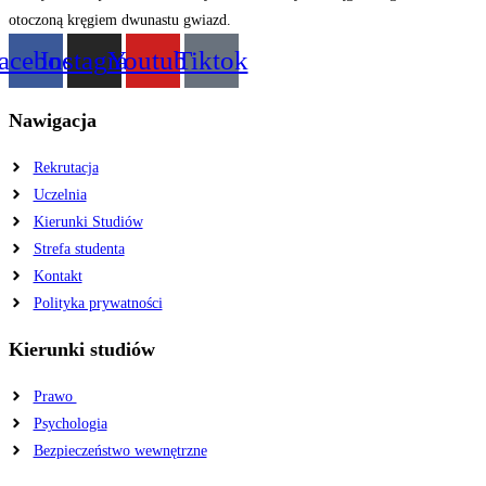
acebook
Instagram
Youtube
Tiktok
Nawigacja
Rekrutacja
Uczelnia
Kierunki Studiów
Strefa studenta
Kontakt
Polityka prywatności
Kierunki studiów
Prawo
Psychologia
Bezpieczeństwo wewnętrzne