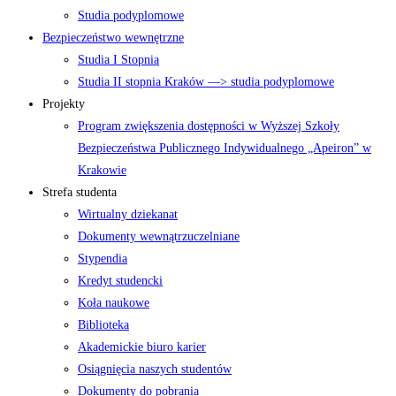
Studia podyplomowe
Bezpieczeństwo wewnętrzne
Studia I Stopnia
Studia II stopnia Kraków —> studia podyplomowe
Projekty
Program zwiększenia dostępności w Wyższej Szkoły
Bezpieczeństwa Publicznego Indywidualnego „Apeiron” w
Krakowie
Strefa studenta
Wirtualny dziekanat
Dokumenty wewnątrzuczelniane
Stypendia
Kredyt studencki
Koła naukowe
Biblioteka
Akademickie biuro karier
Osiągnięcia naszych studentów
Dokumenty do pobrania