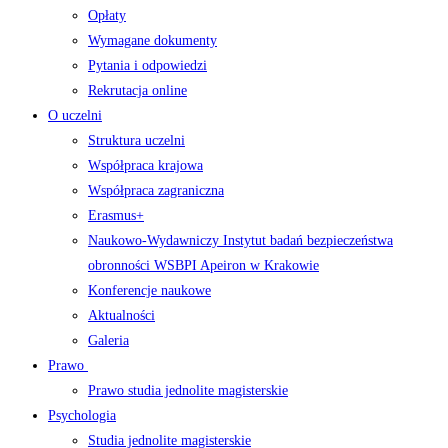
Opłaty
Wymagane dokumenty
Pytania i odpowiedzi
Rekrutacja online
O uczelni
Struktura uczelni
Współpraca krajowa
Współpraca zagraniczna
Erasmus+
Naukowo-Wydawniczy Instytut badań bezpieczeństwa
obronności WSBPI Apeiron w Krakowie
Konferencje naukowe
Aktualności
Galeria
Prawo
Prawo studia jednolite magisterskie
Psychologia
Studia jednolite magisterskie