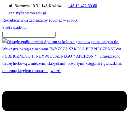
Skip
ul. Basztowa 10 31-143 Kraków
+48 12 422 30 68
to
zapisy@apeiron.edu.pl
content
Rekrutacja trwa zapraszamy również w soboty
Strefa studenta
Menu