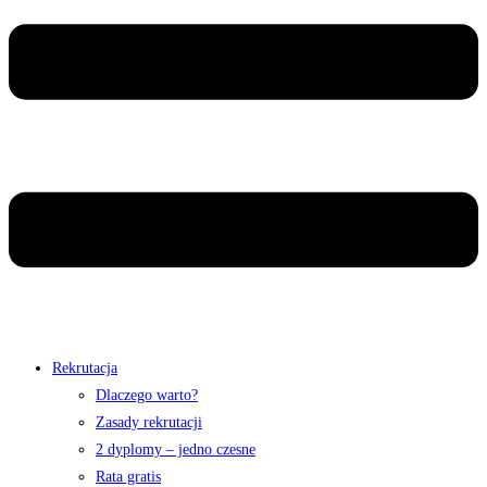
Rekrutacja
Dlaczego warto?
Zasady rekrutacji
2 dyplomy – jedno czesne
Rata gratis