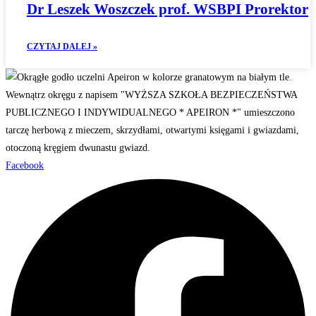
Dr Leszek Woszczek prof. WSBPI Prorektor
CZYTAJ DALEJ »
Facebook