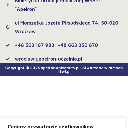
Biuletyn Informacji Publicznej WSBPI
"Apeiron"
ul Marszałka Józefa Piłsudskiego 74, 50-020
Wrocław
+48 503 167 983, +48 663 350 870
wroclaw@apeiron-uczelnia.pl
Copyright © 2025 apeironuniversity.pl | Stworzone w ramach
A
twi.pl
Cenimy prywatność użytkowników