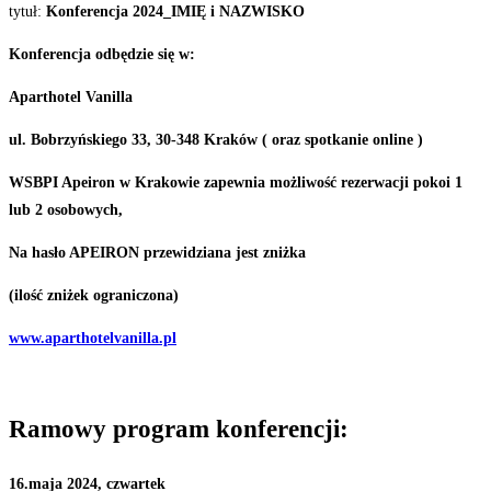
tytuł:
Konferencja
2024_IMIĘ
i
NAZWISKO
Konferencja
odbędzie
się
w:
Aparthotel
Vanilla
ul.
Bobrzyńskiego
33,
30-348
Kraków
(
oraz spotkanie online
)
WSBPI
Apeiron
w
Krakowie
zapewnia
możliwość
rezerwacji
pokoi 1
lub 2 osobowych,
Na
hasło
APEIRON
przewidziana
jest
zniżka
(ilość
zniżek
ograni
czona)
www.aparthotelvanilla.pl
Ramowy
program
konferencji:
16.maja
2024,
czwartek