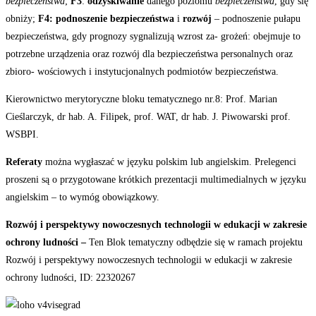
bezpieczeństwa
;
F3
:
odzyskiwanie
danego poziomu
bezpieczeństwa
, gdy się
obniży;
F4:
podnoszenie
bezpieczeństwa
i
rozwój
–
podnoszenie
pułapu
bezpieczeństwa
, gdy prognozy sygnalizują wzrost za- grożeń: obejmuje to
potrzebne urządzenia oraz
rozwój
dla
bezpieczeństwa
personalnych oraz
zbioro- wościowych i instytucjonalnych podmiotów bezpieczeństwa.
Kierownictwo merytoryczne bloku tematycznego nr.8: Prof. Marian
Cieślarczyk, dr hab. A. Filipek, prof. WAT, dr hab. J. Piwowarski prof.
WSBPI.
Referaty
można wygłaszać w języku polskim lub angielskim. Prelegenci
proszeni są o przygotowane krótkich prezentacji multimedialnych w języku
angielskim – to wymóg obowiązkowy.
Rozwój i perspektywy nowoczesnych technologii w edukacji w zakresie
ochrony ludności –
Ten Blok tematyczny odbędzie się w ramach projektu
Rozwój i perspektywy nowoczesnych technologii w edukacji w zakresie
ochrony ludności, ID: 22320267