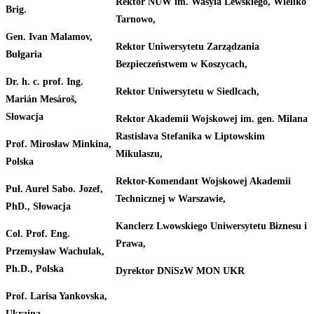
Rektor
NUW
im. Wasyla Lewskiego, Wieliko
Brig.
Tarnowo,
Gen. Ivan Malamov,
Rektor
Uniwersytetu
Zarządzania
Bułgaria
Bezpieczeństwem w Koszycach,
Dr.
h.
c.
prof.
Ing.
Rektor
Uniwersytetu
w
Siedlcach,
Marián
Mesároš,
Słowacja
Rektor
Akademii
Wojskowej
im.
gen.
Milana
Rastislava Stefanika w Liptowskim
Prof.
Mirosław
Minkina,
Mikulaszu,
Polska
Rektor-Komendant
Wojskowej
Akademii
Puł.
Aurel
Sabo.
Jozef,
Technicz
nej w Warszawie,
PhD.,
Słowacja
Kanclerz
Lwowskiego
Uniwersytetu
Biznesu
i
Col.
Prof.
Eng.
Prawa,
Przemysław
Wachulak,
Ph.D.,
Polska
Dyrektor DNiSzW MON UKR
Prof. Larisa Yankovska,
Ukraina