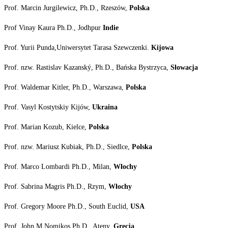
Prof. Marcin Jurgilewicz, Ph.D., Rzeszów,
Polska
Prof Vinay Kaura Ph.D., Jodhpur
Indie
Prof. Yurii Punda,Uniwersytet Tarasa Szewczenki.
Kijowa
Prof. nzw.
Rastislav Kazanský, Ph.D., Bańska Bystrzyca,
Słowacja
Prof. Waldemar Kitler, Ph.D., Warszawa,
Polska
Prof. Vasyl Kostytskiy Kijów,
Ukraina
Prof. Marian Kozub, Kielce,
Polska
Prof. nzw.
Mariusz Kubiak, Ph.D., Siedlce,
Polska
Prof. Marco Lombardi Ph.D., Milan,
Włochy
Prof. Sabrina Magris Ph.D., Rzym,
Włochy
Prof. Gregory Moore Ph.D., South Euclid,
USA
Prof. John M Nomikos Ph.D., Ateny,
Grecja