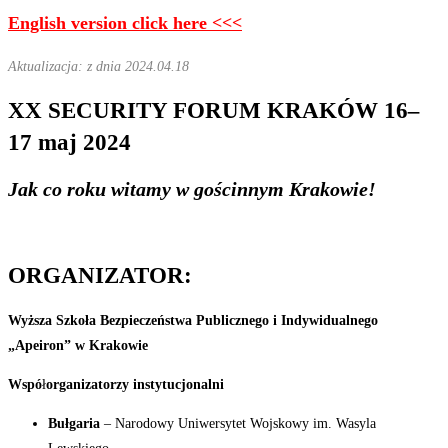
English version click here <<<
Aktualizacja: z dnia 2024.04.18
XX
SECURITY
FORUM
KRAKÓW
1
6
–
17
maj 2024
Jak
co
roku
witamy
w
go
ś
cinnym
Krakowie!
ORGANIZATOR:
Wyższa
Szkoła
Bezpieczeństwa
Publicznego i Indywidualnego
„Apeiron” w Krakowie
Wspó
ł
organizatorzy
instytucjonalni
Bułgaria
– Narodowy Uniwersytet Wojskowy im. Wasyla