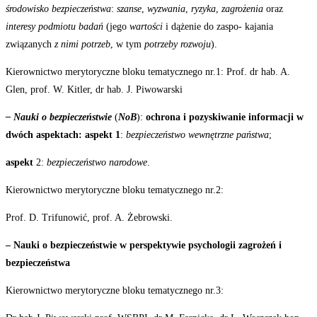
środowisko bezpieczeństwa
:
szanse
,
wyzwania
,
ryzyka
,
zagrożenia
oraz
interesy podmiotu badań
(jego
wartości
i dążenie do zaspo- kajania
związanych
z nimi potrzeb
, w tym
potrzeby rozwoju
).
Kierownictwo merytoryczne bloku tematycznego nr.1: Prof. dr hab. A.
Glen, prof. W. Kitler, dr hab. J.
Piwowarski
– Nauki
o
bezpieczeństwie
(
NoB
):
ochrona
i
pozyskiwanie
informacji
w
dwóch
aspektach: aspekt 1
:
bezpieczeństwo wewnętrzne państwa
;
aspekt
2:
bezpieczeństwo
narodowe
.
Kierownictwo merytoryczne bloku tematycznego
nr.2:
Prof.
D.
Trifunowić,
prof.
A.
Żebrowski.
– Nauki
o
bezpieczeństwie
w
perspektywie
psychologii
zagrożeń
i
bezpieczeństwa
Kierownictwo merytoryczne bloku tematycznego
nr.3: