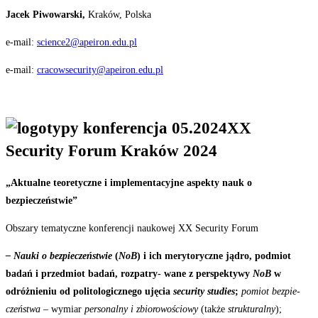
Jacek
Piwowarski,
Kraków,
Polska
e-mail:
science2@apeiron.edu.pl
e-mail:
cracowsecurity@apeiron.edu.pl
XX
Security
Forum
Kraków
2024
„Aktualne
teoretyczne
i
implementacyjne
aspekty
nauk
o
bezpieczeństwie”
Obszary tematyczne konferencji naukowej XX Security Forum
– Nauki
o
bezpieczeństwie
(
NoB
)
i
ich
merytoryczne
jądro,
podmiot
badań
i
przedmiot
badań,
rozpatry- wane z perspektywy
NoB
w
odróżnieniu od politologicznego ujęcia
security studies
;
pomiot bezpie-
czeństwa
– wymiar
personalny i zbiorowościowy
(także
strukturalny
);