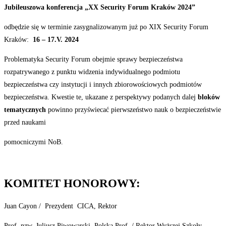
Jubileuszowa
konferencja
„XX
Security
Forum
Kraków
2024”
odbędzie się w terminie zasygnalizowanym już po XIX Security Forum
Kraków:
16
–
17.V.
2024
Problematyka Security Forum obejmie sprawy bezpieczeństwa
rozpatrywanego z punktu widzenia indywidualnego podmiotu
bezpieczeństwa czy instytucji i innych zbiorowościowych podmiotów
bezpieczeństwa. Kwestie te, ukazane z perspektywy podanych dalej
bloków
tematycznych
powinno przyświecać pierwszeństwo nauk o bezpieczeństwie
przed naukami
pomocniczymi
NoB.
KOMITET
HONOROWY:
Juan Cayon /
Prezydent
CICA, Rektor
Prof. nzw. Juliusz Piwowarski, Polska Prof. / Rektor Wyższej Szkoły