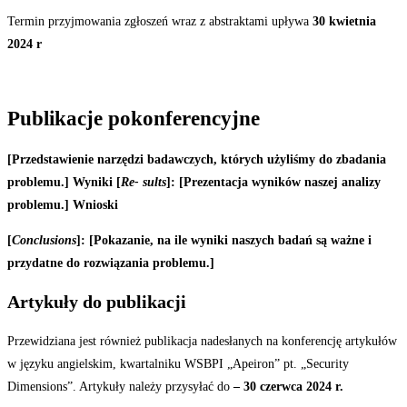
Termin przyjmowania zgłoszeń wraz z abstraktami upływa
30
kwietnia
2024
r
Publikacje
pokonferencyjne
[Przedstawienie
narzędzi
badawczych, których użyliśmy do
zbadania
problemu.] Wyniki [
Re- sults
]: [Prezentacja wyników naszej analizy
problemu.] Wnioski
[
Conclusions
]: [Pokazanie, na ile wyniki naszych badań są ważne i
przydatne do rozwiązania
problemu.]
Artykuły
do
publikacji
Przewidziana jest również publikacja nadesłanych na konferencję artykułów
w języku angielskim
,
kwartalniku WSBPI „Apeiron” pt. „Security
Dimensions”. Artykuły należy przysyłać do
–
30
czerwca
2024
r.