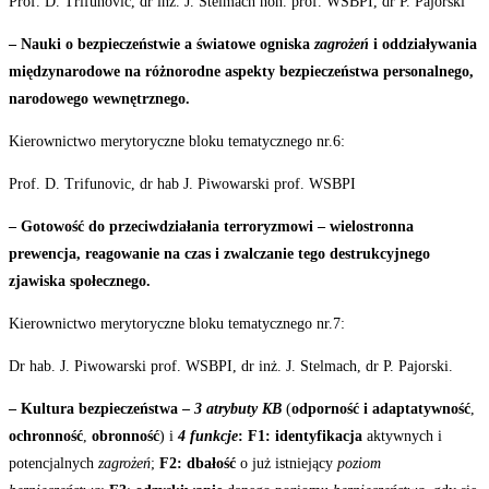
Prof. D. Trifunovic, dr inż. J. Stelmach hon. prof. WSBPI, dr P.
Pajorski
– Nauki o bezpieczeństwie a światowe ogniska
zagrożeń
i oddziaływania
międzynarodowe na różnorodne aspekty bezpieczeństwa personalnego,
narodowego wewnętrznego.
Kierownictwo merytoryczne bloku tematycznego
nr.6:
Prof. D. Trifunovic, dr hab J. Piwowarski prof.
WSBPI
– Gotowość
do
przeciwdziałania
terroryzmowi
–
wielostronna
prewencja,
reagowanie
na
czas
i
zwalczanie tego destrukcyjnego
zjawiska społecznego.
Kierownictwo merytoryczne bloku tematycznego
nr.7:
Dr hab. J. Piwowarski prof. WSBPI, dr inż. J. Stelmach, dr P.
Pajorski.
– Kultura bezpieczeństwa –
3 atrybuty KB
(
odporność i adaptatywność
,
ochronność
,
obronność
) i
4 funkcje
: F1:
identyfikacja
aktywnych i
potencjalnych
zagrożeń
;
F2:
dbałość
o już istniejący
poziom