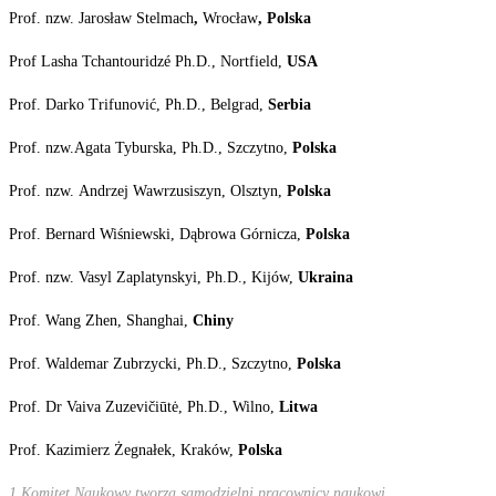
Prof. nzw.
Jarosław Stelmach
,
Wrocław
, Polska
Prof Lasha Tchantouridzé Ph.D., Nortfield,
USA
Prof. Darko Trifunović, Ph.D., Belgrad,
Serbia
Prof. nzw.
Agata Tyburska, Ph.D., Szczytno,
Polska
Prof. nzw.
Andrzej Wawrzusiszyn, Olsztyn,
Polska
Prof. Bernard Wiśniewski, Dąbrowa Górnicza,
Polska
Prof. nzw.
Vasyl Zaplatynskyi, Ph.D., Kijów,
Ukraina
Prof. Wang Zhen, Shanghai,
Chiny
Prof. Waldemar Zubrzycki, Ph.D., Szczytno,
Polska
Prof. Dr Vaiva Zuzevičiūtė, Ph.D., Wilno,
Litwa
Prof. Kazimierz Żegnałek, Kraków,
Polska
1
Komitet Naukowy tworzą samodzielni pracownicy
naukowi.