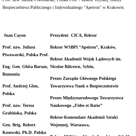
Bezpieczeństwa Publicznego i Indywidualnego “Apeiron” w Krakowie,
Juan
Cayon
P
rezydent
CICA, Rektor
Prof. nzw.
Juliusz
Rektor
W
S
B
PI “Apeiron”, Kraków,
Piwowarski,
Polska Prof.
Rektor
Akademii
Wojsk
Lądowych
im.
Eng. Gen. Ghita Barsan,
Nicolae Bălcescu, Sybiu,
Rumunia
Prezes
Zarządu
Głównego
Polskiego
Prof.
Andrzej
Glen,
Towarzystwa Nauk o Bezpieczeństwie
Polska
Prezes Międzynarodowego Towarzystwa
Prof. nzw.
Teresa
Naukowego „Fides et Ratio”
Grabińska,
Polska
Rektor-Komendant
Akademii
Sztuki
Gen. Brig. Robert
Wojennej,
Warszawa,
Kosowski, Ph.D. Polska