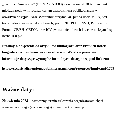
„Security Dimensions” (ISSN 2353-7000) ukazuje się od 2007 roku. Jest
międzynarodowym recenzowanym czasopismem publikowanym w
otwartym dostępie. Nasz kwartalnik otrzymał 40 pkt na liście MEiN, jest
także indeksowany w takich bazach, jak: ERIH PLUS, NSD, Publication
Forum, CEJSH, CEEOL oraz ICV (w ostatnich dwóch latach z maksymalną
liczbą 100 pkt).
Prosimy o dołączenie do artykułów bibliografii oraz krótkich notek
biograficznych autorów wraz ze zdjęciem.
Wszelkie
pozostałe
informacje
dotyczące
wymogów
formalnych
dostępne
są
pod
linkiem:
https://securitydimensions.publisherspanel.com/resources/html/cmsi/175
Ważne
daty:
20 kwietnia 2024
–
ostateczny termin zgłoszenia organizatorom chęci
wzięcia osobistego (stacjonarnego) udziału w konferencji