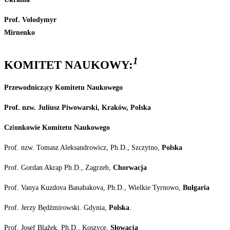
Prof. Volodymyr
Mirnenko
1
KOMITET
NAUKOWY:
Przewodnicz
ą
cy
Komitetu
Naukowego
Prof. nzw.
Juliusz
Piwowarski,
Kraków,
Polska
Cz
ł
onkowie Komitetu Naukowego
Prof. nzw.
Tomasz Aleksandrowicz, Ph.D., Szczytno,
Polska
Prof. Gordan Akrap Ph.D., Zagrzeb,
Chorwacja
Prof. Vanya Kuzdova Banabakova, Ph.D., Wielkie Tyrnowo,
Bułgaria
Prof. Jerzy Będźmirowski. Gdynia,
Polska
.
Prof. Josef Blažek, Ph.D., Koszyce,
Słowacja