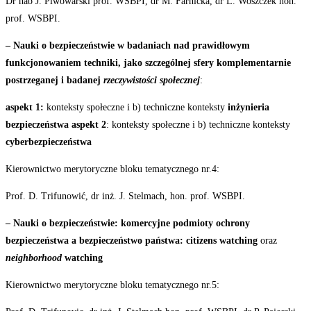
Dr hab J. Piwowarski prof. WSBPI, dr M. Farnicka, dr L. Woszczek hon.
prof.
WSBPI.
– Nauki
o
bezpieczeństwie
w
badaniach
nad
prawidłowym
funkcjonowaniem
techniki,
jako
szczególnej sfery komplementarnie
postrzeganej i badanej
rzeczywistości społecznej
:
aspekt
1:
konteksty społeczne i b) techniczne konteksty
inżynieria
bezpieczeństwa aspekt 2
: konteksty społeczne i b) techniczne konteksty
cyberbezpieczeństwa
Kierownictwo merytoryczne bloku tematycznego
nr.4:
Prof. D. Trifunowić, dr inż. J. Stelmach, hon. prof.
WSBPI.
– Nauki
o
bezpieczeństwie:
komercyjne
podmioty
ochrony
bezpieczeństwa
a
bezpieczeństwo
państwa: citizens watching
oraz
neighborhood
watching
Kierownictwo merytoryczne bloku tematycznego
nr.5: